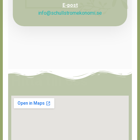
E-post
info@schullstromekonomi.se
Hitta till oss